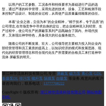
以用户的工艺参数、工况条件和特殊要求为基础进行产品的选
型，通过严谨的科学管理，采用先进的技术、设备、工艺和检测手段
来控制产品设计、制造的全过程，从而使产品质量赢得顾客的信任。
本着“企业之德，立信为本”的企业精神，“精于技术，专于品质”的
公司理念,在市场竞争中寻求自身的定位，把企业精神溶入到经营、生
产过程中，使公司生产的屏蔽泵系列产品既融合了国内、外现代技
术，又体现出神华特色，具备强大的社会服务能力。
随着公司的不断发展、壮大，公司领导把主要精力投入到企业内
部经营管理和员工素质的提高上，以知识经济的模式和发展思路、现
代化的经营管理理念和符合现代化生产所需要的合格员工来打造神华
流体·屏蔽泵的明天。
浙江神华流体科技有限公司,专营
屏蔽泵
磁力泵
离心泵
GDL
多级泵DL
排污泵
螺杆泵
隔膜泵
自吸泵
等业务,有意向的客户
请咨询我们，联系电话：
13777708222
CopyRight © 版权所有:
浙江神华流体科技有限公司
网站地图
XML