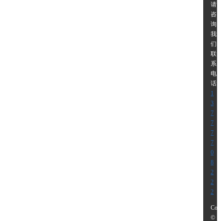
请
咨
询
我
们
联
系
电
话
1
3
7
7
7
7
0
8
2
2
2
Cop
©