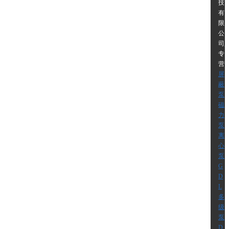
技
有
限
公
司,
专
营
屏
蔽
泵
磁
力
泵
离
心
泵
G
D
L
多
级
泵
D