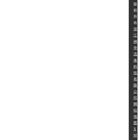
版
权
所
有:
浙
江
神
华
流
体
科
技
有
限
公
司
网
站
地
图
X
M