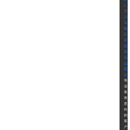
L
排
污
泵
螺
杆
泵
隔
膜
泵
自
吸
泵
等
业
务,
有
意
向
的
客
户