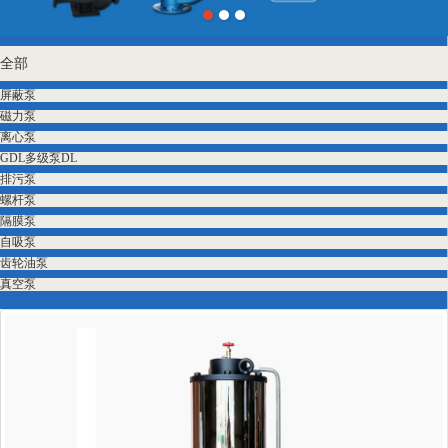
全部
屏蔽泵
磁力泵
离心泵
GDL多级泵DL
排污泵
螺杆泵
隔膜泵
自吸泵
齿轮油泵
真空泵