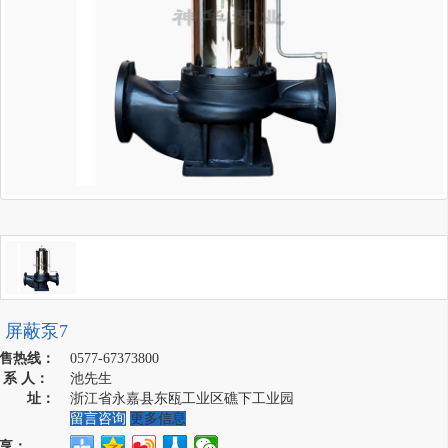
屏蔽泵7
售热线：
0577-67373800
 系 人：
池先生
地 址：
浙江省永嘉县东瓯工业区礁下工业园
留言咨询
更多信息
享：