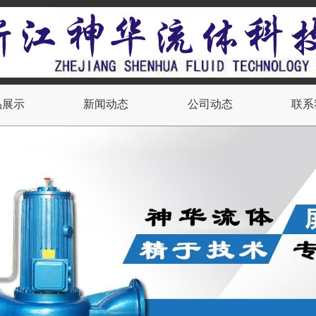
品展示
新闻动态
公司动态
联系