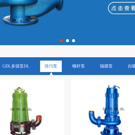
GDL多级泵DL
排污泵
螺杆泵
隔膜泵
自