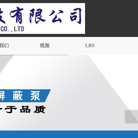
我们
视频
LBS