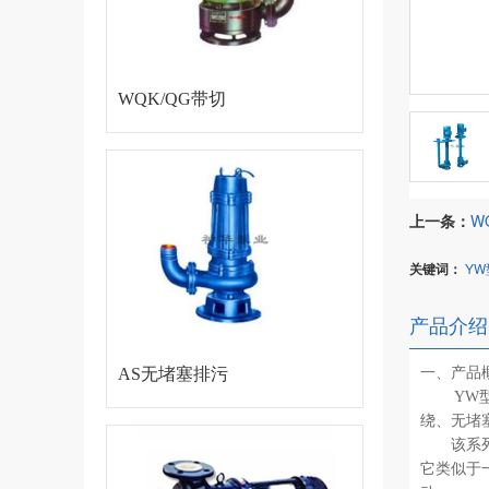
WQK/QG带切
割装置潜水排
上一条：
W
污泵
关键词：
Y
产品介绍
一、产品概
AS无堵塞排污
YW型无
绕、无堵
泵
该系列泵
它类似于