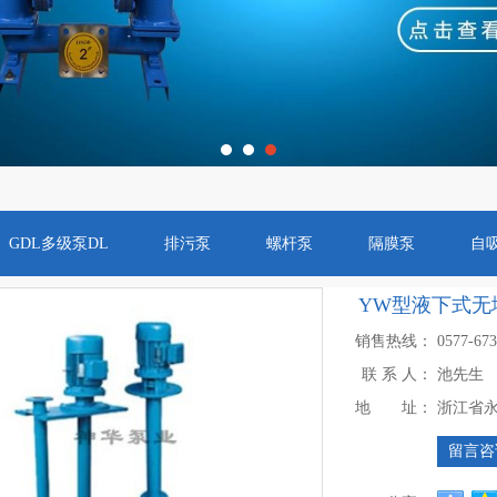
GDL多级泵DL
排污泵
螺杆泵
隔膜泵
自
YW型液下式无
销售热线：
0577-67
联 系 人：
池先生
地 址：
浙江省
留言咨