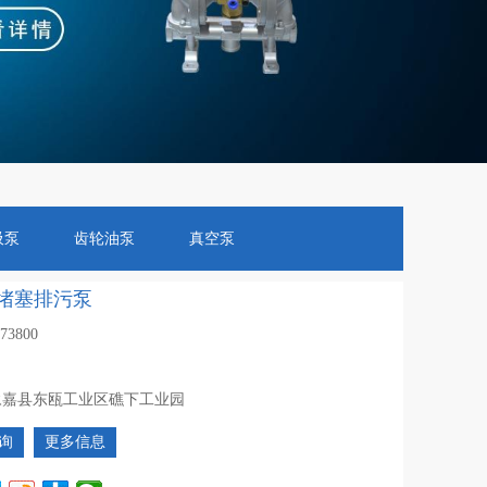
吸泵
齿轮油泵
真空泵
堵塞排污泵
373800
永嘉县东瓯工业区礁下工业园
询
更多信息