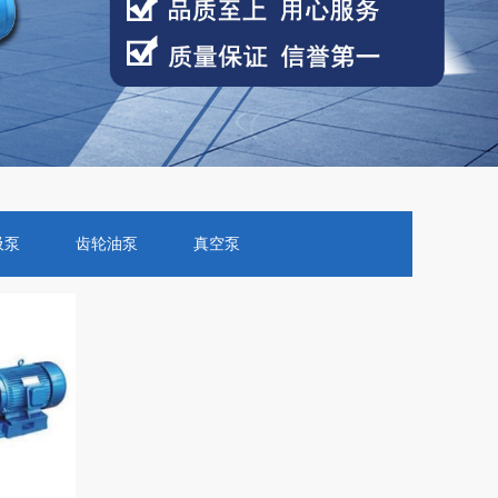
吸泵
齿轮油泵
真空泵