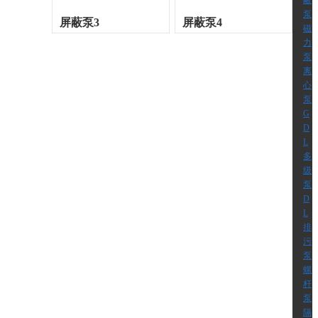
蔽
泵
屏蔽泵3
屏蔽泵4
磁
力
泵
离
心
泵
G
D
L
多
级
泵
D
L
排
污
泵
螺
杆
泵
隔