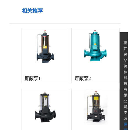
相关推荐
浙
江
神
华
流
体
科
屏蔽泵1
屏蔽泵2
技
有
限
公
司,
专
营
屏