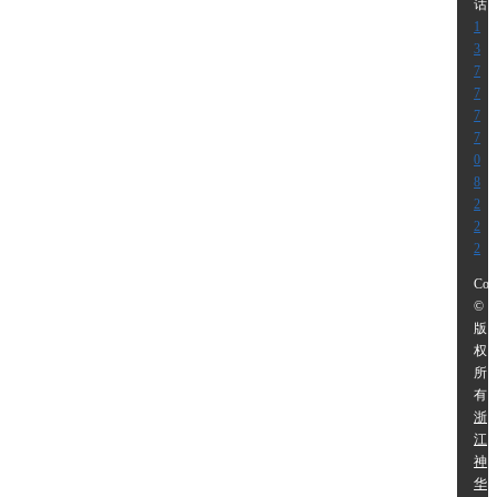
话
1
3
7
7
7
7
0
8
2
2
2
Cop
©
版
权
所
有:
浙
江
神
华