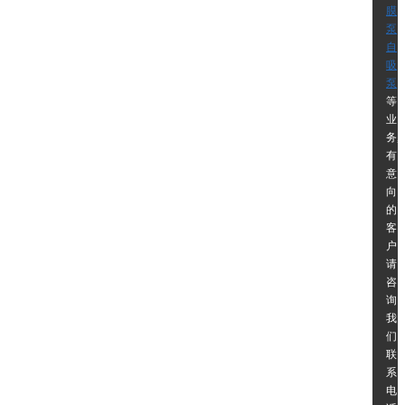
膜
泵
自
吸
泵
等
业
务,
有
意
向
的
客
户
请
咨
询
我
们
联
系
电