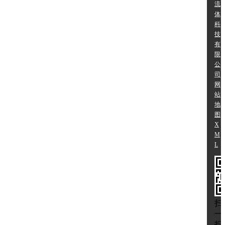
流
体
科
技
有
限
公
司
网
站
地
图
X
M
L
扫
一
扫