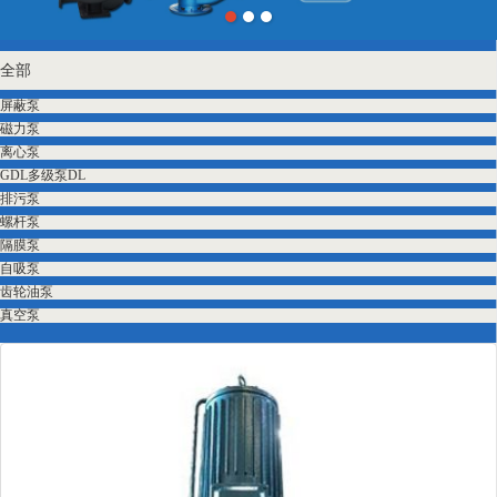
全部
屏蔽泵
磁力泵
离心泵
GDL多级泵DL
排污泵
螺杆泵
隔膜泵
自吸泵
齿轮油泵
真空泵