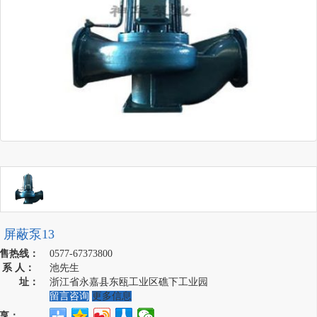
屏蔽泵13
售热线：
0577-67373800
 系 人：
池先生
地 址：
浙江省永嘉县东瓯工业区礁下工业园
留言咨询
更多信息
享：