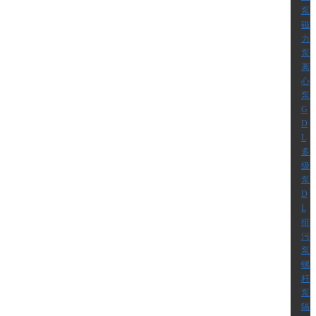
泵
磁
力
泵
离
心
泵
G
D
L
多
级
泵
D
L
排
污
泵
螺
杆
泵
隔