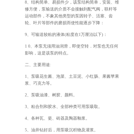
8、结构简单、易损件少，该泵结构简单，安装、维
修方便，泵输送的介质不会接触到配气阀，联杆等
运动部件，不象其他类型的泵因转子、活塞、齿
轮、叶片等部件的磨损而使性能逐步下降：
9、可输送较粘的液体(粘度在1万厘泊以下)：
1 0、本泵无须用油润滑，即使空转．对泵也无任何
影响，这是该泵的特点。
二、主要用途:
1、泵吸花生酱、泡菜、土豆泥、小红肠、果酱苹果
浆、巧克力等。
2、泵吸油漆、树胶、颜料。
3、粘合剂和胶水、全部种类可用泵吸取。
4、各种瓦、瓷、砖器及陶器釉浆。
5、油井钻好后，用泵吸沉积物及灌浆。