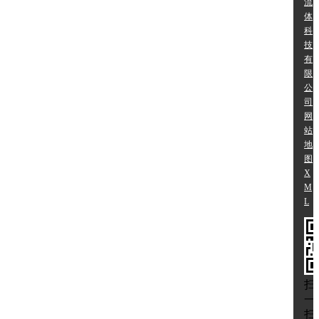
流
体
科
技
有
限
公
司
网
站
地
图
X
M
L
扫
一
扫