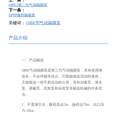
QBY2第二代气动隔膜泵
下一条：
DP型微型隔膜泵
关键词：
QBK型气动隔膜泵
产品介绍
一、产品概述:
QBK气动隔膜泵是第三代气动隔膜泵，具有使用寿
命长，不会停顿等优点，它既能抽送流动的液体，
又能输送一些不易流动的介质，具有自吸泵、潜水
泵、屏蔽泵、泥浆泵和杂质泵等输送机械的许多优
点。
1、不需灌引水．吸程高达5m．扬程达70m．出口压
力≥6bar。