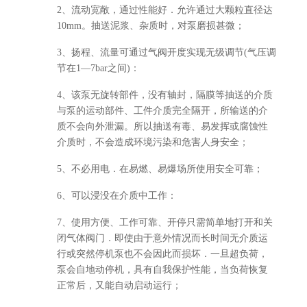
2、流动宽敞，通过性能好．允许通过大颗粒直径达
10mm。抽送泥浆、杂质时，对泵磨损甚微；
3、扬程、流量可通过气阀开度实现无级调节(气压调
节在1—7bar之间)：
4、该泵无旋转部件，没有轴封，隔膜等抽送的介质
与泵的运动部件、工件介质完全隔开，所输送的介
质不会向外泄漏。所以抽送有毒、易发挥或腐蚀性
介质时，不会造成环境污染和危害人身安全；
5、不必用电．在易燃、易爆场所使用安全可靠；
6、可以浸没在介质中工作：
7、使用方便、工作可靠、开停只需简单地打开和关
闭气体阀门．即使由于意外情况而长时间无介质运
行或突然停机泵也不会因此而损坏．一旦超负荷，
泵会自地动停机，具有自我保护性能，当负荷恢复
正常后，又能自动启动运行；