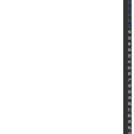
膜
泵
自
吸
泵
等
业
务,
有
意
向
的
客
户
请
咨
询
我
们
联
系
电
话