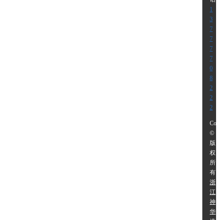
1
3
7
7
7
7
0
8
2
2
2
Cop
©
版
权
所
有:
浙
江
神
华