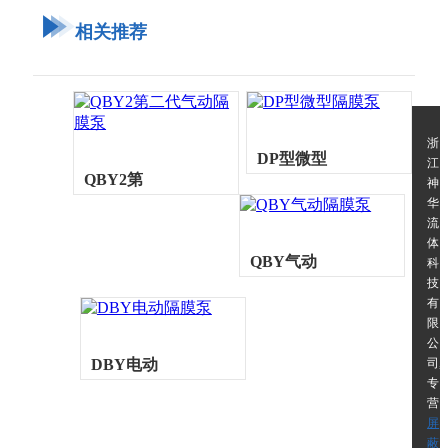
相关推荐
浙
DP型微型
江
QBY2第
神
华
隔膜泵
流
二代气动
体
QBY气动
科
技
隔膜泵
有
隔膜泵
限
公
DBY电动
司,
专
营
隔膜泵
屏
蔽