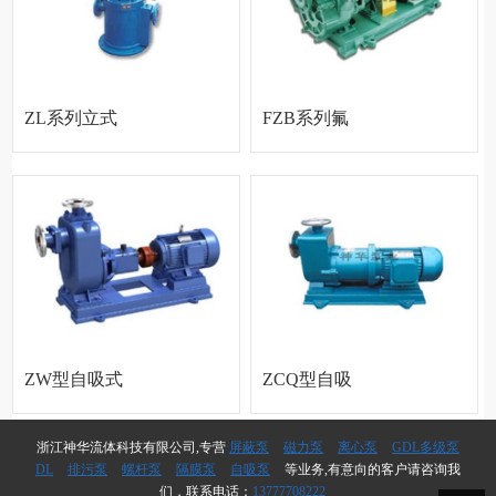
ZL系列立式
FZB系列氟
自吸泵
塑料自吸泵
ZW型自吸式
ZCQ型自吸
无堵塞排污
磁力泵
浙江神华流体科技有限公司,专营
屏蔽泵
磁力泵
离心泵
GDL多级泵
DL
排污泵
螺杆泵
隔膜泵
自吸泵
等业务,有意向的客户请咨询我
们，联系电话：
13777708222