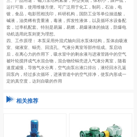
三、产品用途： 磁力泵结构紧凑，外型美观，体积小，躁声低，
运行可靠，使用维修方便。可广泛用于化工，制药，石油，电
镀，食品，电影照相洗印，科研机构，国防工业等单位抽送酸，
碱液，油类稀有贵重液，毒液，挥发性液体，以及循环水设备配
套，过率机配套。特别是易漏，易燃，易爆液体的抽送，防爆电
动机选用此泵则更为理想。
四、工作原理： 本泵采用外混式轴向回水泵体结构，泵体由吸液
室、储液室、蜗壳、回流孔、气液分离室等部件组成。泵启动
后，在离心力的作用下，吸水室中的剩余液与进液管路中的空气
被叶轮搅拌成气水混合物，混合物经蜗壳进入气液分离室，随着
速度减慢，导致气水分离，空气由泵出液口排出，液经回水孔返
回泵内，经过多次循环，进液管道中的空气排净，使泵内形成一
定的真空度，达到自吸的作用
相关推荐