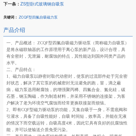
下一条：
ZS型卧式玻璃钢自吸泵
关键词：
ZCQF型四氟自吸磁力泵
产品介绍
一、产品概述： ZCQF型四氟自吸磁力驱动泵（简称磁力自吸泵）
是将永磁联轴器的工作原理用于离心泵的新产品，设计合理，具
有全密封，无泄漏，耐腐蚀的特点，其性能达到国外同类产品的
水平。
二、产品特点：
1、磁力自吸泵以静密封取代动密封，使泵的过流部件处于完全密
封状态，解决了其它泵的机械密封无法避免的跑，冒，滴之蔽
病，磁力泵选用耐腐蚀，的增强聚丙稀、四氟合金、氮化硅，碳
石墨，钢玉陶磁，作为制造材料，并采用不锈钢的连接架，为客
户解决了老为环境空气腐蚀而经常更换联接架而烦恼。
2、即有CQF型磁力驱动泵的功能，又集自吸于一身，不需底阀和
引灌水，具备了自吸性能好，自吸 时间短，效率高，并能在无液
的情况下而空载运转，自吸高度4米，因此它具有良好的抗腐蚀性
能，并可以使输送介质免受污染。