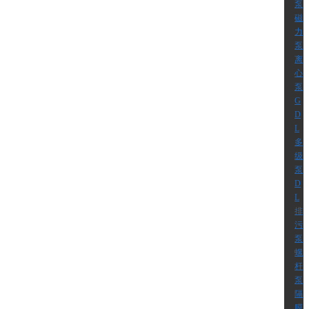
泵
磁
力
泵
离
心
泵
G
D
L
多
级
泵
D
L
排
污
泵
螺
杆
泵
隔
膜