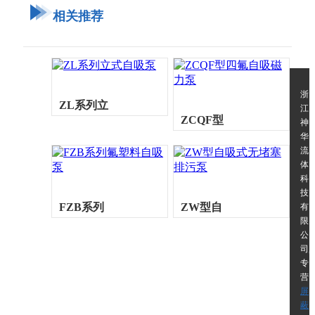
相关推荐
浙
ZL系列立
江
ZCQF型
神
华
式自吸泵
流
四氟自吸
体
科
技
磁力泵
FZB系列
ZW型自
有
限
公
氟塑料自
吸式无堵
司,
专
营
吸泵
塞排污泵
屏
蔽