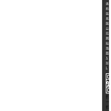
体
科
技
有
限
公
司
网
站
地
图
X
M
L
扫
一
扫