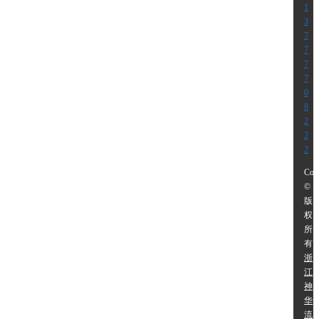
1
3
7
7
7
7
0
8
2
2
2
Cop
©
版
权
所
有:
浙
江
神
华
流