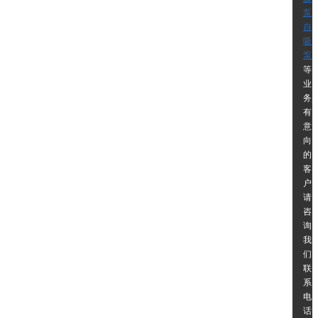
泵
自
吸
泵
等
业
务,
有
意
向
的
客
户
请
咨
询
我
们
联
系
电
话